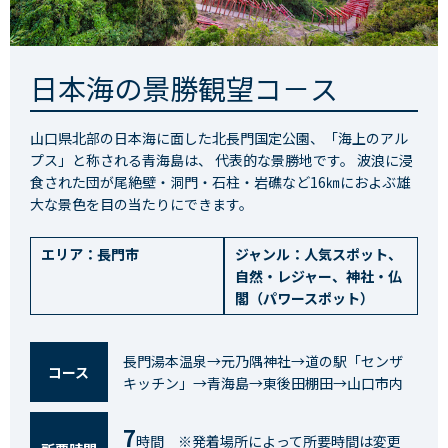
日本海の景勝観望コ－ス
山口県北部の日本海に面した北長門国定公園、「海上のアル
プス」と称される青海島は、 代表的な景勝地です。 波浪に浸
食された団が尾絶壁・洞門・石柱・岩礁など16㎞におよぶ雄
大な景色を目の当たりにできます。
エリア：
長門市
ジャンル：
人気スポット
、
自然・レジャー
、
神社・仏
閣（パワースポット）
長門湯本温泉→元乃隅神社→道の駅「センザ
コース
キッチン」→青海島→東後田棚田→山口市内
7
時間 ※発着場所によって所要時間は変更