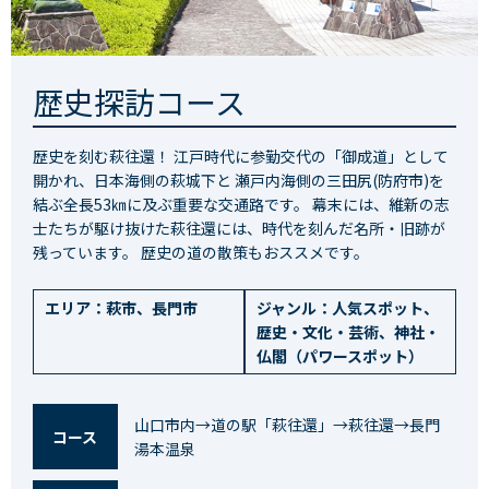
歴史探訪コース
歴史を刻む萩往還！ 江戸時代に参勤交代の「御成道」として
開かれ、日本海側の萩城下と 瀬戸内海側の三田尻(防府市)を
結ぶ全長53㎞に及ぶ重要な交通路です。 幕末には、維新の志
士たちが駆け抜けた萩往還には、時代を刻んだ名所・旧跡が
残っています。 歴史の道の散策もおススメです。
エリア：
萩市
、
長門市
ジャンル：
人気スポット
、
歴史・文化・芸術
、
神社・
仏閣（パワースポット）
山口市内→道の駅「萩往還」→萩往還→長門
コース
湯本温泉