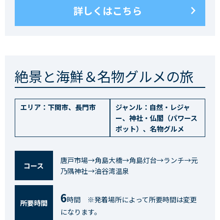
詳しくはこちら
絶景と海鮮＆名物グルメの旅
エリア：
下関市
、
長門市
ジャンル：
自然・レジャ
ー
、
神社・仏閣（パワース
ポット）
、
名物グルメ
唐戸市場→角島大橋→角島灯台→ランチ→元
コース
乃隅神社→油谷湾温泉
6
時間 ※発着場所によって所要時間は変更
所要時間
になります。