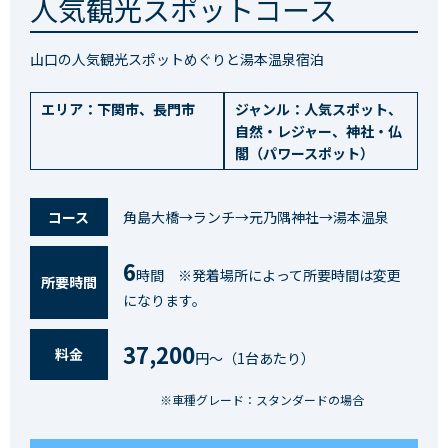
人気観光スポットコース
山口の人気観光スポットめぐりと湯本温泉宿泊
エリア：
下関市
、
長門市
ジャンル：
人気スポット
、
自然・レジャー
、
神社・仏
閣（パワースポット）
コース
角島大橋→ランチ→元乃隅神社→湯本温泉
6
時間 ※発着場所によって所要時間は変更
所要時間
になります。
37,200
料⾦
円〜（1台あたり）
※車種グレード：スタンダードの場合