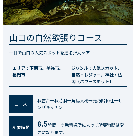
山口の自然欲張りコース
一日で山口の人気スポットを巡る弾丸ツアー
エリア：
下関市
、
美祢市
、
ジャンル：
人気スポット
、
長門市
自然・レジャー
、
神社・仏
閣（パワースポット）
秋吉台→秋芳洞→角島大橋→元乃隅神社→セ
コース
ンザキッチン
8.5
時間 ※発着場所によって所要時間は変
所要時間
更になります。