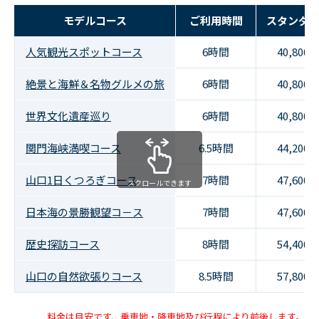
モデルコース
ご利用時間
スタンダ
人気観光スポットコース
6時間
40,800
絶景と海鮮＆名物グルメの旅
6時間
40,800
世界文化遺産巡り
6時間
40,800
関門海峡満喫コース
6.5時間
44,200
山口1日くつろぎコース
7時間
47,600
スクロールできます
日本海の景勝観望コ－ス
7時間
47,600
歴史探訪コース
8時間
54,400
山口の自然欲張りコース
8.5時間
57,800
料金は目安です、乗車地・降車地及び行程により前後します。