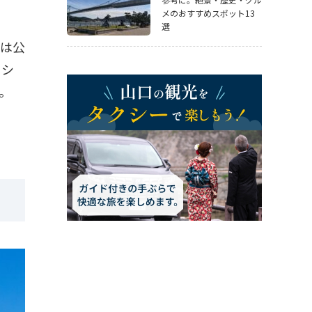
メのおすすめスポット13
選
県は公
クシ
。