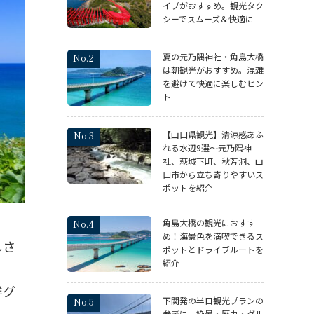
イブがおすすめ。観光タク
シーでスムーズ＆快適に
夏の元乃隅神社・角島大橋
は朝観光がおすすめ。混雑
を避けて快適に楽しむヒン
ト
【山口県観光】清涼感あふ
れる水辺9選～元乃隅神
社、萩城下町、秋芳洞、山
口市から立ち寄りやすいス
ポットを紹介
角島大橋の観光におすす
め！海景色を満喫できるス
しさ
ポットとドライブルートを
紹介
鮮グ
下関発の半日観光プランの
参考に。絶景・歴史・グル