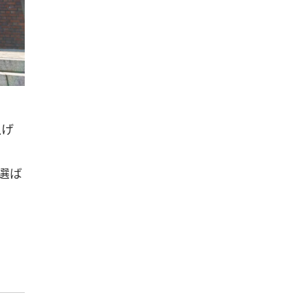
上げ
選ば
）