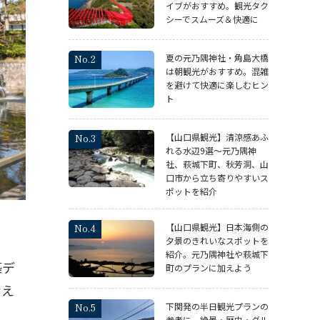
イブがおすすめ。観光タク
シーでスムーズ＆快適に
夏の元乃隅神社・角島大橋
は朝観光がおすすめ。混雑
を避けて快適に楽しむヒン
ト
【山口県観光】清涼感あふ
れる水辺9選～元乃隅神
社、萩城下町、秋芳洞、山
口市から立ち寄りやすいス
ポットを紹介
【山口県観光】日本海側の
夕景のきれいなスポットを
紹介。元乃隅神社や萩城下
築デ
町のプランに加えよう
考え
下関発の半日観光プランの
参考に。絶景・歴史・グル