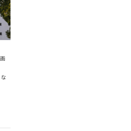
企画
るな