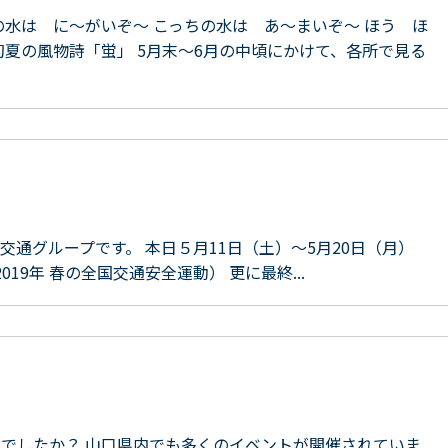
の水は に～がいぞ～ こっちの水は あ～まいぞ～ ほう ほ
初夏の風物詩「蛍」 5月末～6月の中頃にかけて、各所で見る
通グループです。 本日５月11日（土）～5月20日（月）
19年 春の全国交通安全運動） 更に最終...
でしたか？ 山口県内でも多くのイベントが開催されていま