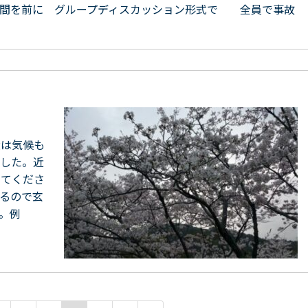
週間を前に グループディスカッション形式で 全員で事故
近は気候も
ました。近
してくださ
るので玄
。例