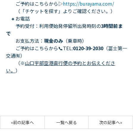
ご予約はこちらから▷
https://burayama.com/
（「チケットを探す」よりご確認ください。）
🔸お電話
予約受付：利用便始発停留所出発時刻の
3時間前ま
で
お支払方法：
現金のみ
（乗車時）
ご予約はこちらから📞TEL:
0120-39-2030
（冨士第一
交通㈲）
（※
山口宇部空港直行便の予約とお伝えくださ
い。
）
«前の記事へ
一覧へ戻る
次の記事へ»