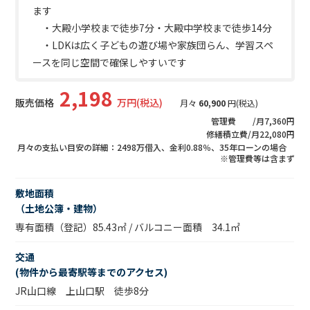
ます
・大殿小学校まで徒歩7分・大殿中学校まで徒歩14分
・LDKは広く子どもの遊び場や家族団らん、学習スペ
ースを同じ空間で確保しやすいです
2,198
販売価格
万円(税込)
月々
60,900
円(税込)
管理費 /月7,360円
修繕積立費/月22,080円
月々の支払い目安の詳細：2498万借入、金利0.88％、35年ローンの場合
※管理費等は含まず
敷地面積
（土地公簿・建物）
専有面積（登記）85.43㎡ / バルコニー面積 34.1㎡
交通
(物件から最寄駅等までのアクセス)
JR山口線 上山口駅 徒歩8分