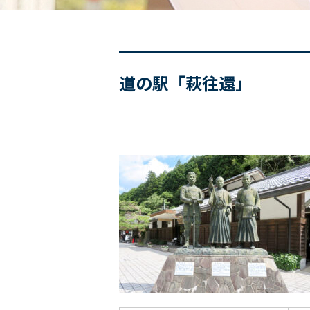
道の駅「萩往還」